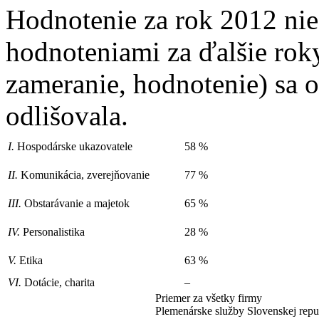
Hodnotenie za rok 2012 ni
hodnoteniami za ďalšie roky
zameranie, hodnotenie) sa 
odlišovala.
I.
Hospodárske ukazovatele
58 %
II.
Komunikácia, zverejňovanie
77 %
III.
Obstarávanie a majetok
65 %
IV.
Personalistika
28 %
V.
Etika
63 %
VI.
Dotácie, charita
–
Priemer za všetky firmy
Plemenárske služby Slovenskej repub