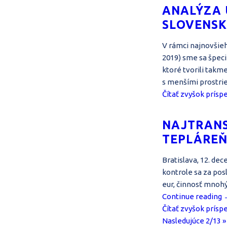
ANALÝZA 
SLOVENSK
V rámci najnovšie
2019) sme sa špeci
ktoré tvorili takm
s menšími prostri
Čítať zvyšok prísp
NAJTRANS
TEPLÁREŇ
Bratislava, 12. de
kontrole sa za pos
eur, činnosť mnoh
Continue reading
Čítať zvyšok prísp
Nasledujúce 2/13 »