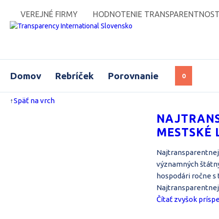
VEREJNÉ FIRMY
HODNOTENIE TRANSPARENTNOSTI 
Domov
Rebríček
Porovnanie
0
↑
Späť na vrch
NAJTRANS
MESTSKÉ L
Najtransparentnej
významných štátny
hospodári ročne s 
Najtransparentnej
Čítať zvyšok prísp