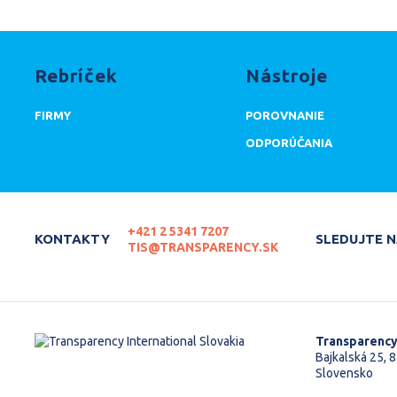
Rebríček
Nástroje
FIRMY
POROVNANIE
ODPORÚČANIA
+421 2 5341 7207
KONTAKTY
SLEDUJTE 
TIS@TRANSPARENCY.SK
Transparency
Bajkalská 25, 8
Slovensko