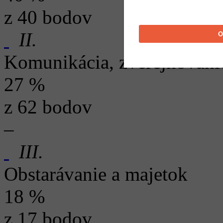
z 40 bodov
II.
Komunikácia, zverejňovani
27 %
z 62 bodov
–
III.
Obstarávanie a majetok
18 %
z 17 bodov