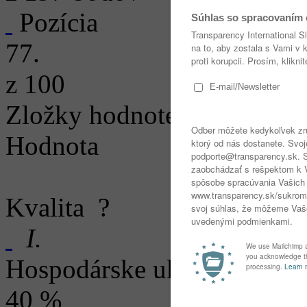
Pozícia
77.
z 100
Zložky hodnotenia
Hodnota
Kvalita
?
I.
Hospodárske ukazovatele
40 %