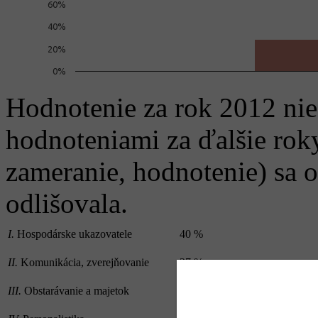
60%
40%
20%
0%
Hodnotenie za rok 2012 ni
hodnoteniami za ďalšie roky
zameranie, hodnotenie) sa 
odlišovala.
I.
Hospodárske ukazovatele
40 %
II.
Komunikácia, zverejňovanie
27 %
III.
Obstarávanie a majetok
18 %