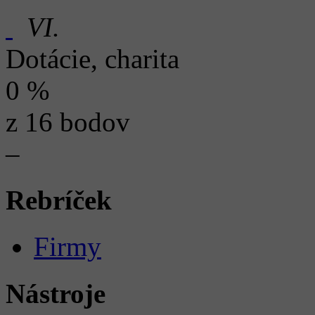
VI.
Dotácie, charita
0 %
z 16 bodov
–
Rebríček
Firmy
Nástroje