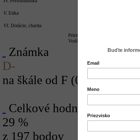
IV.
Personalistika
48 %
V.
Etika
5 %
VI.
Dotácie, charita
0 %
Priemer za všetky firmy
Vodárenská spoločnosť Hlohovec, s.
Známka
D-
na škále od F (0 - 9 %) po 
Celkové hodnotenie
29 %
z 197 bodov