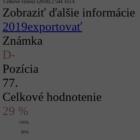
Celkové výnosy (2018)
2 544 355 €
Zobraziť ďalšie informácie
2019
exportovať
Známka
D-
Pozícia
77.
Celkové hodnotenie
29 %
100%
80%