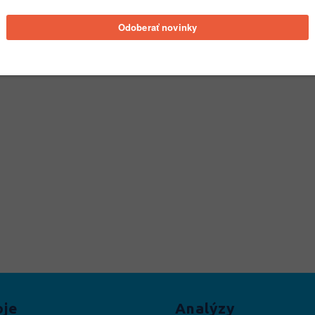
oje
Analýzy