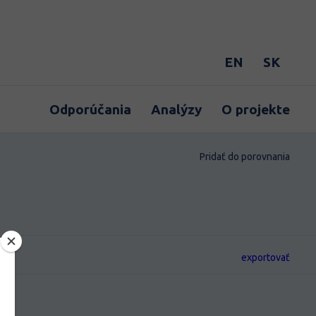
EN
SK
Odporúčania
Analýzy
O projekte
Pridať do porovnania
exportovať