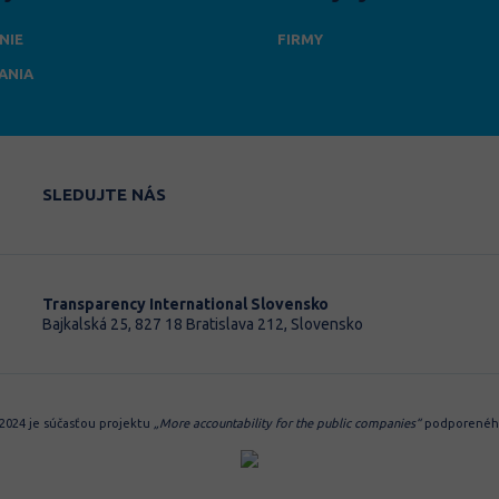
NIE
FIRMY
ANIA
SLEDUJTE NÁS
Transparency International Slovensko
Bajkalská 25, 827 18 Bratislava 212, Slovensko
 2024 je súčasťou projektu
„More accountability for the public companies“
podporeného