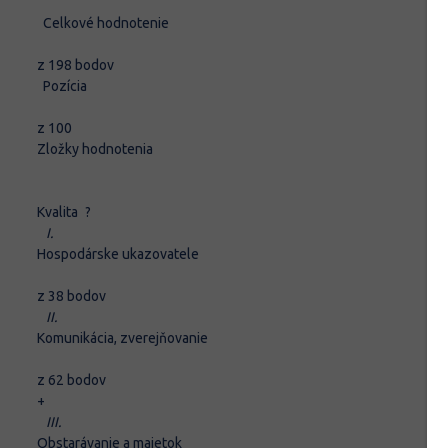
Celkové hodnotenie
z 198 bodov
Pozícia
z 100
Zložky hodnotenia
Kvalita
?
I.
Hospodárske ukazovatele
z 38 bodov
II.
Komunikácia, zverejňovanie
z 62 bodov
+
III.
Obstarávanie a majetok