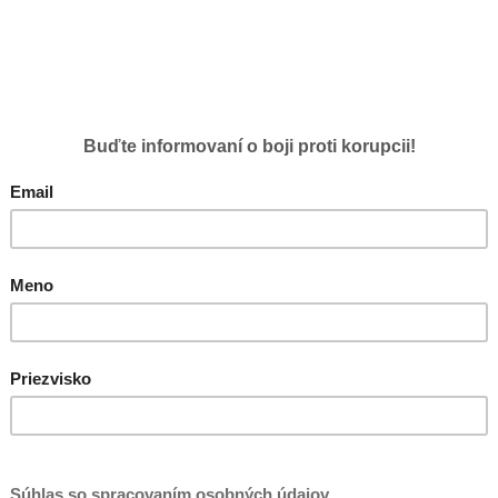
II.
Komunikácia, zverejňovanie
65 %
III.
Obstarávanie a majetok
55 %
IV.
Personalistika
77 %
V.
Etika
49 %
VI.
Dotácie, charita
100 %
Priemer za všetky firmy
Slovenská pošta, a.s.