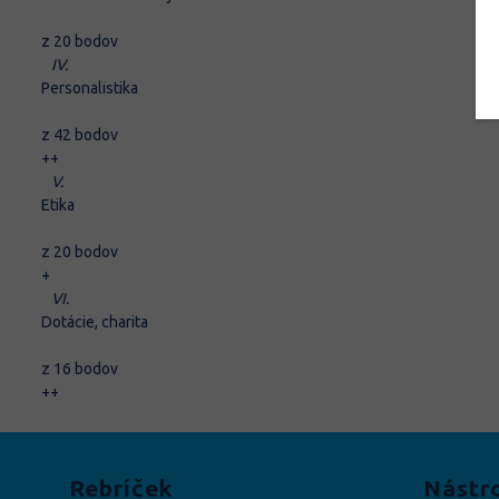
z 20 bodov
IV.
Personalistika
z 42 bodov
+
+
V.
Etika
z 20 bodov
+
VI.
Dotácie, charita
z 16 bodov
+
+
Rebríček
Nástr