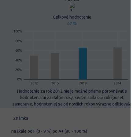
3.
Celkové hodnotenie
67 %
100%
80%
60%
40%
20%
0%
2012
2015
2019
2024
Hodnotenie za rok 2012 nie je možné priamo porovnávať s
hodnoteniami za ďalšie roky, keďže sada otázok (počet,
zameranie, hodnotenie) sa od novších rokov výrazne odlišovala.
Známka
na škále od F (0 - 9 %) po A+ (80 - 100 %)