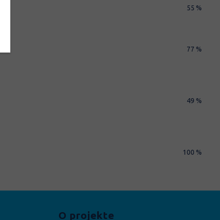
55 %
77 %
49 %
100 %
O projekte