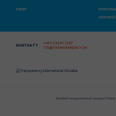
FIRMY
POROVNA
ODPORÚČ
+421 2 5341 7207
KONTAKTY
TIS@TRANSPARENCY.SK
Rebríček transparentnosti verejných firiem