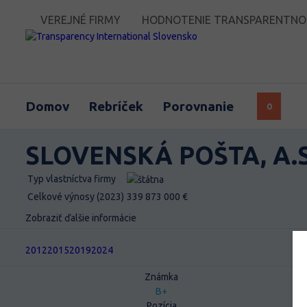
VEREJNÉ FIRMY
HODNOTENIE TRANSPARENTNOST
Domov
Rebríček
Porovnanie
0
SLOVENSKÁ POŠTA, A.S
Typ vlastníctva firmy
štátna
Celkové výnosy (2023)
339 873 000 €
Zobraziť ďalšie informácie
2012
2015
2019
2024
Známka
B+
Pozícia