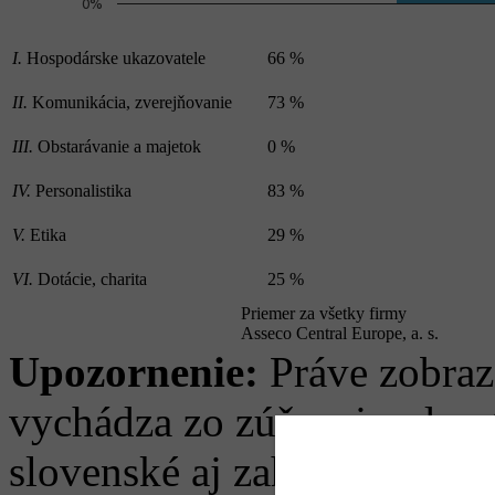
0%
I.
Hospodárske ukazovatele
66 %
II.
Komunikácia, zverejňovanie
73 %
III.
Obstarávanie a majetok
0 %
IV.
Personalistika
83 %
V.
Etika
29 %
VI.
Dotácie, charita
25 %
Priemer za všetky firmy
Asseco Central Europe, a. s.
Upozornenie:
Práve zobraz
vychádza zo zúženej sady ot
slovenské aj zahraničné fi