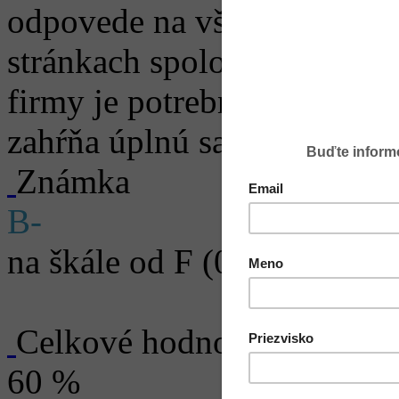
odpovede na všetky hľadali
stránkach spoločností. Pre 
firmy je potrebné zobraziť s
zahŕňa úplnú sadu otázok.
Známka
B-
na škále od F (0 - 9 %) po 
Celkové hodnotenie
60 %