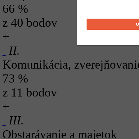
66 %
z 40 bodov
+
II.
Komunikácia, zverejňovani
73 %
z 11 bodov
+
III.
Obstarávanie a majetok