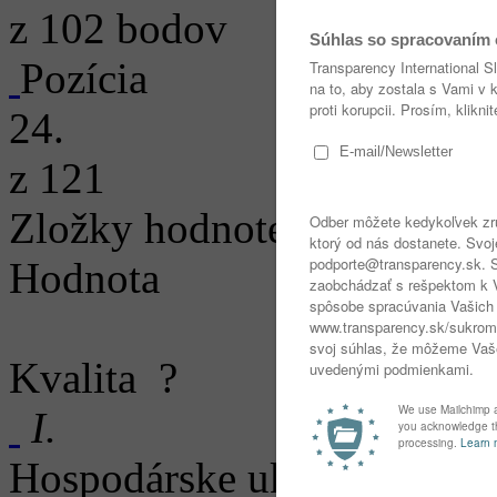
z 102 bodov
Pozícia
24.
z 121
Zložky hodnotenia
Hodnota
Kvalita
?
I.
Hospodárske ukazovatele