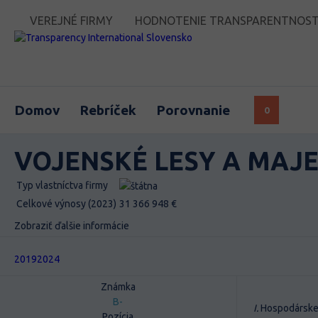
VEREJNÉ FIRMY
HODNOTENIE TRANSPARENTNOSTI 
Domov
Rebríček
Porovnanie
0
VOJENSKÉ LESY A MAJET
Typ vlastníctva firmy
štátna
Celkové výnosy (2023)
31 366 948 €
Zobraziť ďalšie informácie
2019
2024
Známka
B-
I.
Hospodárske
Pozícia