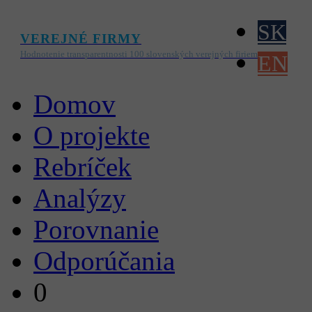
SK
VEREJNÉ FIRMY
Hodnotenie transparentnosti 100 slovenských verejných firiem
EN
Domov
O projekte
Rebríček
Analýzy
Porovnanie
Odporúčania
0