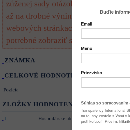
zúženej sady otázok, ktoré boli pre 
až na drobné výnimky sme odpovede 
webových stránkach spoločností. Pre
potrebné zobraziť si jej štandardný 
ZNÁMKA
CELKOVÉ HODNOTENIE
Pozícia
ZLOŽKY HODNOTENIA
I.
Hospodárske ukazovatele