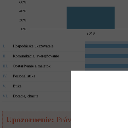
60%
40%
20%
0%
2019
I.
Hospodárske ukazovatele
II.
Komunikácia, zverejňovanie
III.
Obstarávanie a majetok
IV.
Personalistika
V.
Etika
VI.
Dotácie, charita
PRIEMER ZA VŠETKY
Upozornenie:
Práve zobrazované ho