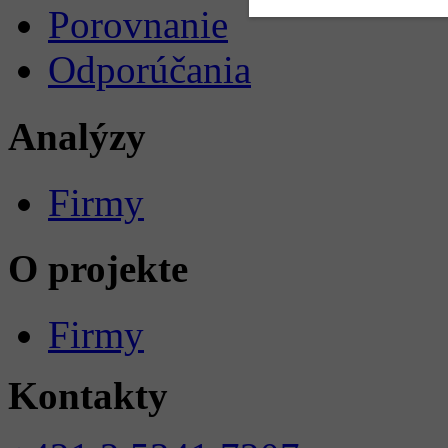
Porovnanie
Odporúčania
Analýzy
Firmy
O projekte
Firmy
Kontakty