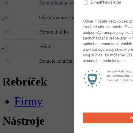
II.
Komunikácia, zverejňovanie
III.
Obstarávanie a majetok
IV.
Personalistika
V.
Etika
VI.
Dotácie, charita
Rebríček
Firmy
Nástroje