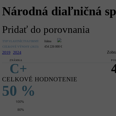
Národná diaľničná sp
Pridať do porovnania
štátna
TYP VLASTNÍCTVA FIRMY
454 226 000 €
CELKOVÉ VÝNOSY (2023)
Zobra
2019
2024
ZNÁMKA
PO
C+
CELKOVÉ HODNOTENIE
50 %
100%
80%