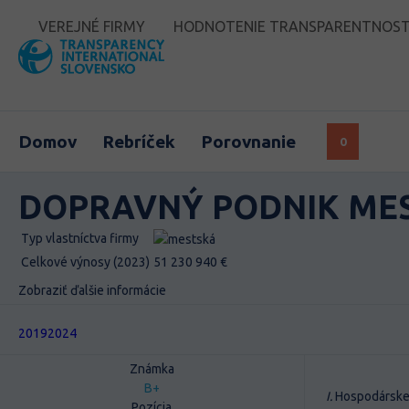
VEREJNÉ FIRMY
HODNOTENIE TRANSPARENTNOSTI 
Domov
Rebríček
Porovnanie
0
DOPRAVNÝ PODNIK MEST
Typ vlastníctva firmy
mestská
Celkové výnosy (2023)
51 230 940 €
Zobraziť ďalšie informácie
2019
2024
Známka
B+
I.
Hospodárske
Pozícia