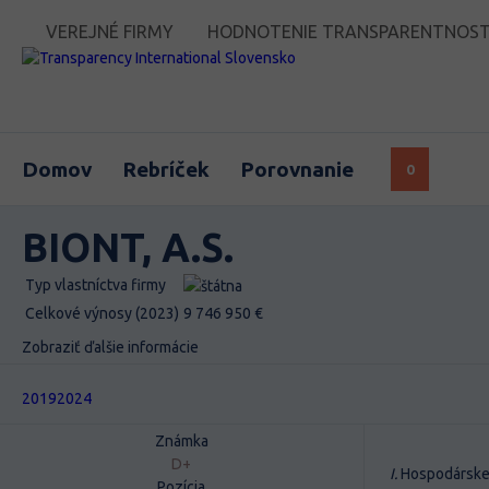
VEREJNÉ FIRMY
HODNOTENIE TRANSPARENTNOSTI 
Domov
Rebríček
Porovnanie
0
BIONT, A.S.
Typ vlastníctva firmy
štátna
Celkové výnosy (2023)
9 746 950 €
Zobraziť ďalšie informácie
2019
2024
Známka
D+
I.
Hospodárske
Pozícia