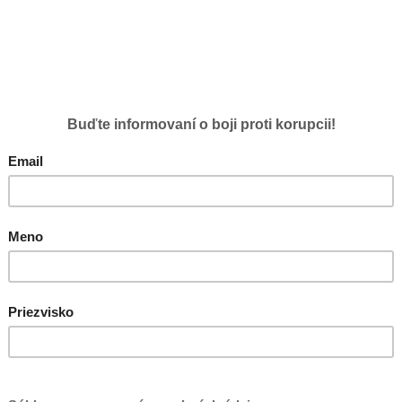
I.
Hospodárske ukazovatele
0%
II.
Komunikácia, zverejňovanie
20%
III.
Obstarávanie a majetok
14%
IV.
Personalistika
0%
V.
Etika
5%
VI.
Dotácie, spoločenská zodpovednosť
0%
Priemer za všetky firmy
Slovensko IT, a.s.