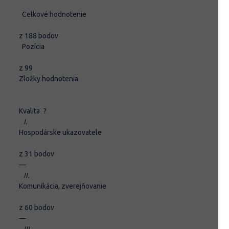
Celkové hodnotenie
z 188 bodov
Pozícia
z 99
Zložky hodnotenia
Kvalita
?
I.
Hospodárske ukazovatele
z 31 bodov
–
–
II.
Komunikácia, zverejňovanie
z 60 bodov
–
–