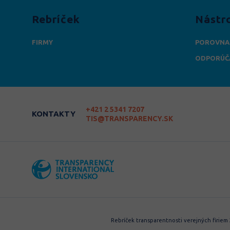
Rebríček
Nástr
FIRMY
POROVNA
ODPORÚČ
+421 2 5341 7207
KONTAKTY
TIS@TRANSPARENCY.SK
Rebríček transparentnosti verejných firiem