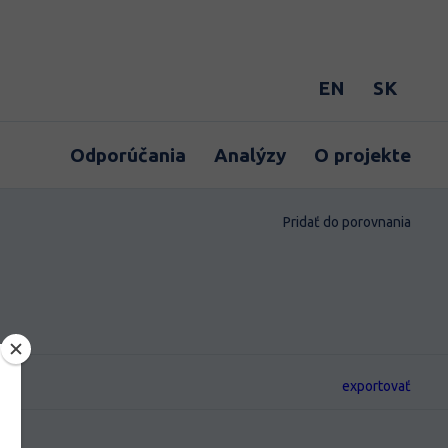
EN
SK
Odporúčania
Analýzy
O projekte
Pridať do porovnania
exportovať