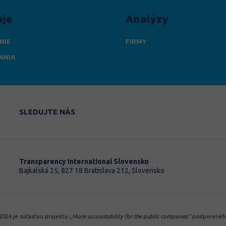
oje
Analýzy
NIE
FIRMY
ANIA
SLEDUJTE NÁS
Transparency International Slovensko
Bajkalská 25, 827 18 Bratislava 212, Slovensko
 2024 je súčasťou projektu
„More accountability for the public companies“
podporeného