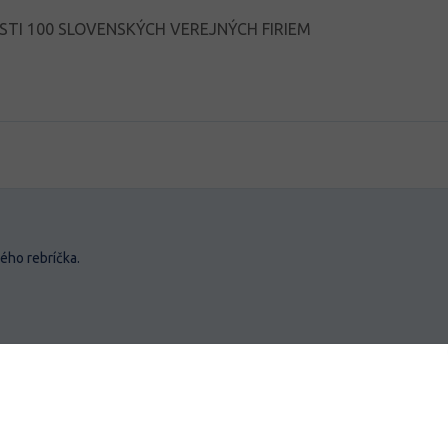
I 100 SLOVENSKÝCH VEREJNÝCH FIRIEM
vého rebríčka.