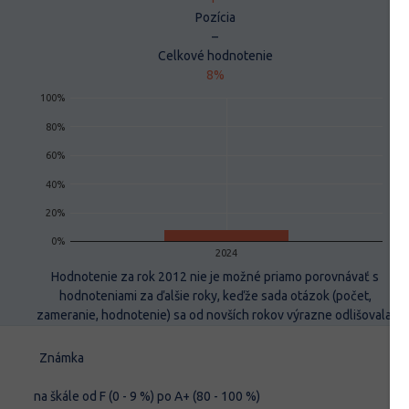
Pozícia
–
Celkové hodnotenie
8%
100%
80%
60%
40%
20%
0%
2024
Hodnotenie za rok 2012 nie je možné priamo porovnávať s
hodnoteniami za ďalšie roky, keďže sada otázok (počet,
zameranie, hodnotenie) sa od novších rokov výrazne odlišovala.
Známka
na škále od F (0 - 9 %) po A+ (80 - 100 %)