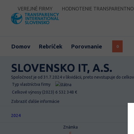
VEREJNÉ FIRMY
HODNOTENIE TRANSPARENTNOST
Domov
Rebríček
Porovnanie
0
SLOVENSKO IT, A.S.
Spoločnosť je od 31.7.2024 v likvidácii, preto nevstupuje do celko
Typ vlastníctva firmy
štátna
Celkové výnosy (2023)
6 532 348 €
Zobraziť ďalšie informácie
2024
Známka
F