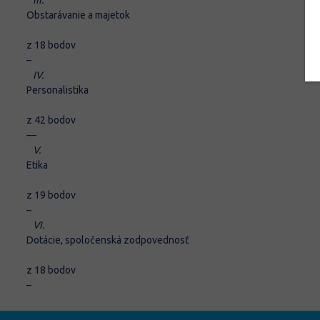
III.
Obstarávanie a majetok
z 18 bodov
–
IV.
Personalistika
z 42 bodov
–
–
V.
Etika
z 19 bodov
–
VI.
Dotácie, spoločenská zodpovednosť
z 18 bodov
–