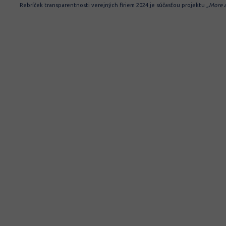
Rebríček transparentnosti verejných firiem 2024 je súčasťou projektu
„More a